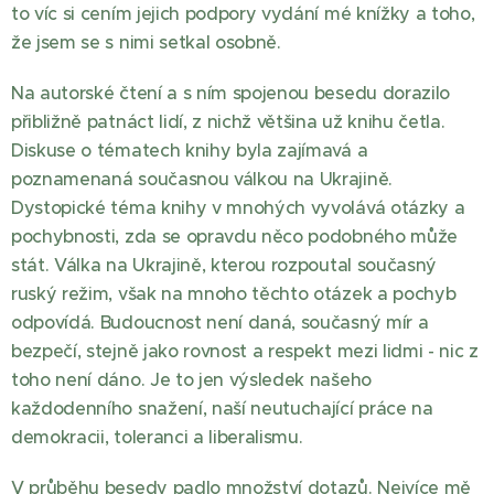
to víc si cením jejich podpory vydání mé knížky a toho,
že jsem se s nimi setkal osobně.
Na autorské čtení a s ním spojenou besedu dorazilo
přibližně patnáct lidí, z nichž většina už knihu četla.
Diskuse o tématech knihy byla zajímavá a
poznamenaná současnou válkou na Ukrajině.
Dystopické téma knihy v mnohých vyvolává otázky a
pochybnosti, zda se opravdu něco podobného může
stát. Válka na Ukrajině, kterou rozpoutal současný
ruský režim, však na mnoho těchto otázek a pochyb
odpovídá. Budoucnost není daná, současný mír a
bezpečí, stejně jako rovnost a respekt mezi lidmi - nic z
toho není dáno. Je to jen výsledek našeho
každodenního snažení, naší neutuchající práce na
demokracii, toleranci a liberalismu.
V průběhu besedy padlo množství dotazů. Nejvíce mě