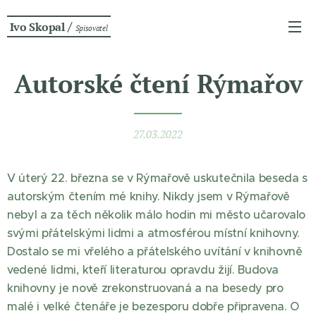
/
Ivo Skopal
Spisovatel
Autorské čtení Rýmařov
27.03.2022
V úterý 22. března se v Rýmařově uskutečnila beseda s
autorským čtením mé knihy. Nikdy jsem v Rýmařově
nebyl a za těch několik málo hodin mi město učarovalo
svými přátelskými lidmi a atmosférou místní knihovny.
Dostalo se mi vřelého a přátelského uvítání v knihovně
vedené lidmi, kteří literaturou opravdu žijí. Budova
knihovny je nově zrekonstruovaná a na besedy pro
malé i velké čtenáře je bezesporu dobře připravena. O