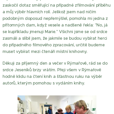
zaskočil dotaz směřující na případné zfilmování příběhu
a můj výběr hlavních rolí. Jelikož jsem nad ničím
podobným doposud nepřemýšlel, pomohla mi jedna z
přítomných dam, když vesele a nadšeně řekla: "No, já
se kupříkladu jmenuji Marie." Všichni jsme se od srdce
zasmáli a slíbil jsem, že jakmile se budou vybírat herci
do případného filmového zpracování, určitě budeme
muset vybírat mezi čtenáři místní knihovny.
Děkuji za příjemný den a večer v Rýmařově, rád se do
srdce Jeseníků brzy vrátím. Přeji všem v Rýmařově
hodně klidu na čtení knih a šťastnou ruku na výběr
autorů, kterým pomohou s vydáním knihy.