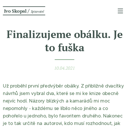
/
Ivo Skopal
Spisovatel
Finalizujeme obálku. Je
to fuška
10.04.2021
Už proběhl první předvýběr obálky. Z přibližně dvacítky
návrhů jsem vybral dva, které se mi ke knize obecně
nejvíc hodí. Názory blízkých a kamarádů mi moc
nepomohly - každému se líbilo něco jiného a co
pohořelo u jednoho, bylo favoritem druhého. Nakonec
je to tak určitě na autorovi, kdo musí rozhodnout, jak