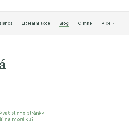
islands
Literární akce
Blog
O mně
Více
á
ývat stinné stránky
dí, na morálku?