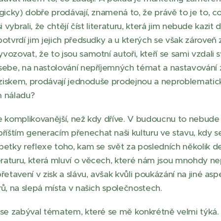
ogicky) dobře prodávají, znamená to, že právě to je to, c
 si vybrali, že chtějí číst literaturu, která jim nebude kazit
potvrdí jim jejich předsudky a u kterých se však zároveň
vozovat, že to jsou samotní autoři, kteří se sami vzdali 
sebe, na nastolování nepříjemných témat a nastavování 
 ziskem, prodávají jednoduše prodejnou a neproblematicko
em náladu?
e komplikovanější, než kdy dříve. V budoucnu to nebude
íštím generacím přenechat naši kulturu ve stavu, kdy 
petky reflexe toho, kam se svět za posledních několik de
raturu, která mluví o věcech, které nám jsou mnohdy ne
etavení v zisk a slávu, avšak kvůli poukázání na jiné aspe
rů, na slepá místa v našich společnostech.
 se zabýval tématem, které se mě konkrétně velmi týká.