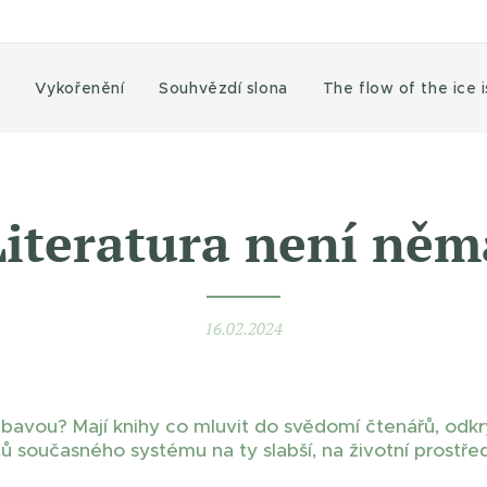
Vykořenění
Souhvězdí slona
The flow of the ice 
Literatura není něm
16.02.2024
ábavou? Mají knihy co mluvit do svědomí čtenářů, odkr
ů současného systému na ty slabší, na životní prostře