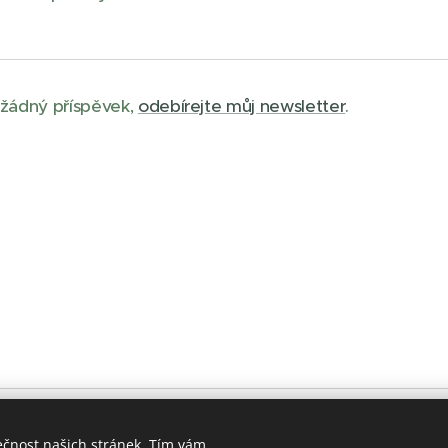
 žádný příspěvek,
odebírejte můj newsletter
.
© 2026 Ivo Skopal. Všechna práva vyhrazena.
ečnost našich stránek. Tím vám