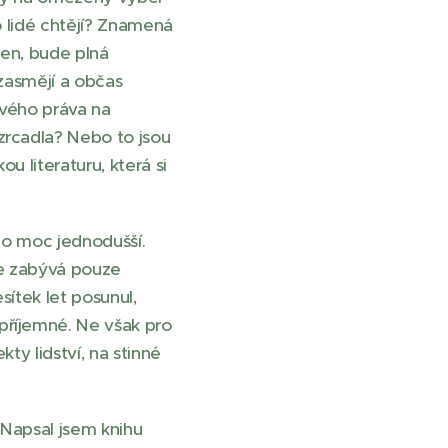
o lidé chtějí? Znamená
 den, bude plná
 zasmějí a občas
svého práva na
zrcadla? Nebo to jsou
u literaturu, která si
 o moc jednodušší.
se zabývá pouze
sítek let posunul,
příjemné. Ne však pro
kty lidství, na stinné
 Napsal jsem knihu