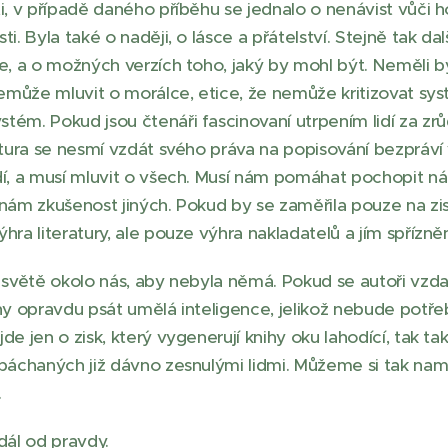
ti, v případě daného příběhu se jednalo o nenávist vůči
ti. Byla také o naději, o lásce a přátelství. Stejně tak da
je, a o možných verzích toho, jaký by mohl být. Neměli 
 nemůže mluvit o morálce, etice, že nemůže kritizovat sy
tém. Pokud jsou čtenáři fascinovaní utrpením lidí za zr
ratura se nesmí vzdát svého práva na popisování bezpráví
idí, a musí mluvit o všech. Musí nám pomáhat pochopit
 nám zkušenost jiných. Pokud by se zaměřila pouze na zis
hra literatury, ale pouze výhra nakladatelů a jím spřízně
o světě okolo nás, aby nebyla němá. Pokud se autoři vzda
hy opravdu psát umělá inteligence, jelikož nebude potřeb
de jen o zisk, který vygenerují knihy oku lahodící, tak tak
páchaných již dávno zesnulými lidmi. Můžeme si tak namlo
.
ál od pravdy.