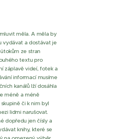
 mluvit měla. A měla by
ou vydávat a dostávat je
 útokům ze stran
louhého textu pro
í záplavě videí, fotek a
ovávání informací musíme
čních kanálů lží dosáhla
tále méně a méně
í skupině či k nim byl
ezi lidmi narušovat.
né dopředu jen čísly a
ydávat knihy, které se
ený na omezený výběr