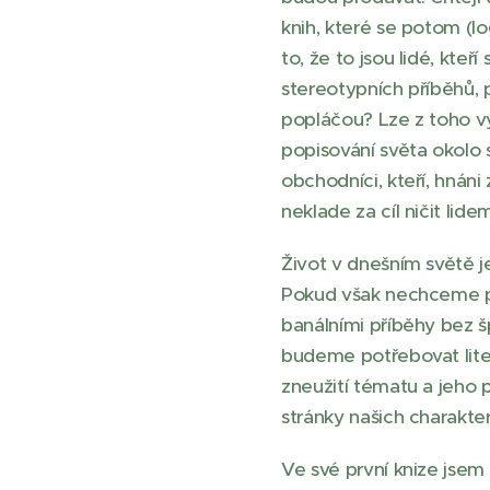
knih, které se potom (l
to, že to jsou lidé, kteří
stereotypních příběhů, 
popláčou? Lze z toho vy
popisování světa okolo 
obchodníci, kteří, hnáni
neklade za cíl ničit lid
Život v dnešním světě j
Pokud však nechceme př
banálními příběhy bez š
budeme potřebovat lite
zneužití tématu a jeho př
stránky našich charakte
Ve své první knize jsem