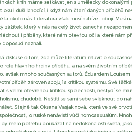
tránkách knih máme setkávat jen s umělecky dokonalými př
 oku i duši lahodící, i když nám čtení daných příběhů n
ta okolo nás. Literatura však musí nabízet obojí. Musí na
ý zážitek, který v nás na celý život zanechá nezapomen
édnout i příběhy, které nám otevřou oči a které nám pře
e doposud neznali.
 diskuse o tom, zda může literatura mluvit o současnos
do role hlavního hrdiny příběhu, a na svém životním příb
ého, avšak mnoho současných autorů, Éduardem Louisem
otní příběh zároveň spojují s kritikou systému. Své těžké
at s velmi otevřenou kritikou společnosti, nestydí se mluv
oholismu, chudobě. Neštítí se sami sebe svléknout do na
nášet. Stejně tak Oksana Vasjakinová, která ve své prvot
 společnosti, o ruské nenávisti vůči homosexuálům. Mno
 by mělo potřebu poukázat na nedokonalosti světa, jako
jen odpočinková a milá. Literatura má jako jedna z mála