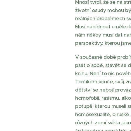
Mnozí tvrdí, že se na s
životní osudy mohou být
reálných problémech svě
Musí nabídnout uměleck
nám někdy musí dát nahl
perspektivy, kterou jsm
V současné době probíhá
psát o sobě, stavět se 
knihu. Není to nic nov
Torčíkem konče, svůj živ
dětství se nebojí prováz
homofobii, rasismu, alk
potupě, kterou museli s
homosexualitě, o ruské
různých zemí světa jako
že literatura nemá být 