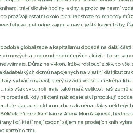
s knihami tráví dlouhé hodiny a dny, a proto se nesmí vz
co prožívají ostatní okolo nich. Přestože to mnohdy mů
eestetické, nehodné zájmu a navíc ještě kazící tržby. Č
odoba globalizace a kapitalismu dopadá na další části na
uje do nových a doposud nedotčených aktivit. To se sam
 nevyjímaje. Důraz na výkon, tržby, rostoucí zisky, to vš
nakladatelských domů napojených na vlastní distributor
utory vytváří oligopol, který ovládá většinu českého trhu.
u nás však svou roli hraje také malá velikost naší země 
m prostředí, kdy některá nakladatelství produkují podcasty
iteratuře danou strukturou trhu ovlivněna. Jak v některý
 Bělíček při probírání kauzy Aleny Mornštajnové, hodnoce
rany lidí, kteří mají osobní zájem na prodejích knih vybr
o knižního trhu.