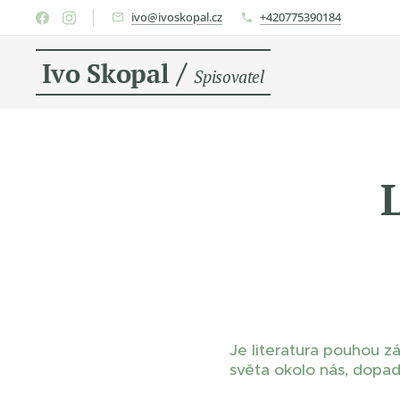
ivo@ivoskopal.cz
+420775390184
/
Ivo Skopal
Spisovatel
Je literatura pouhou z
světa okolo nás, dopad