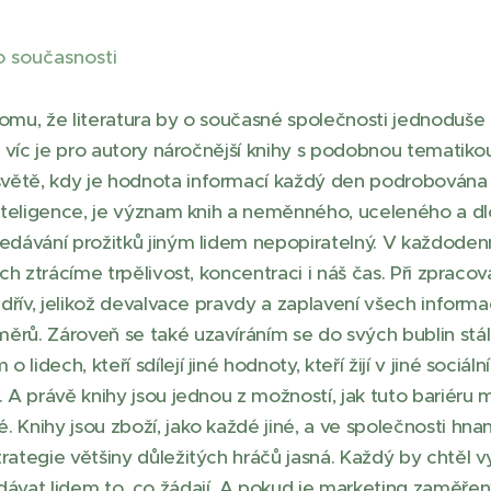
o současnosti
tomu, že literatura by o současné společnosti jednoduše
co víc je pro autory náročnější knihy s podobnou tematik
větě, kdy je hodnota informací každý den podrobována
 inteligence, je význam knih a neměnného, uceleného a d
ředávání prožitků jiným lidem nepopiratelný. V každodenn
tích ztrácíme trpělivost, koncentraci i náš čas. Při zprac
y dřív, jelikož devalvace pravdy a zaplavení všech informa
měrů. Zároveň se také uzavíráním se do svých bublin s
lidech, kteří sdílejí jiné hodnoty, kteří žijí v jiné sociáln
. A právě knihy jsou jednou z možností, jak tuto bariéru m
 Knihy jsou zboží, jako každé jiné, a ve společnosti hna
rategie většiny důležitých hráčů jasná. Každý by chtěl v
 dávat lidem to, co žádají. A pokud je marketing zaměř