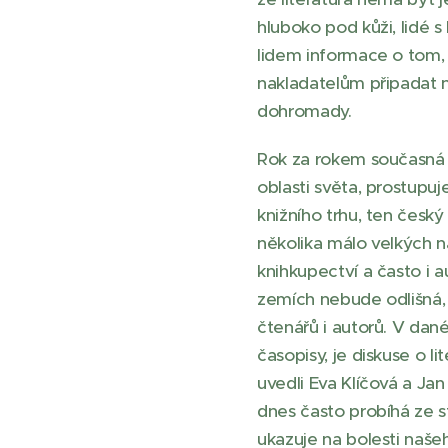
hluboko pod kůži, lidé 
lidem informace o tom, 
nakladatelům připadat n
dohromady.
Rok za rokem současná p
oblasti světa, prostup
knižního trhu, ten český
několika málo velkých 
knihkupectví a často i a
zemích nebude odlišná, 
čtenářů i autorů. V dané
časopisy, je diskuse o l
uvedli Eva Klíčová a Jan
dnes často probíhá ze st
ukazuje na bolesti našeh