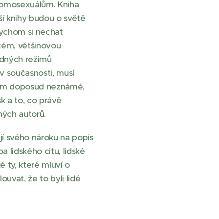
 homosexuálům. Kniha
lší knihy budou o světě
bychom si nechat
stém, většinovou
ůdných režimů
 v současnosti, musí
 nám doposud neznámé,
k a to, co právě
ných autorů.
jí svého nároku na popis
a lidského citu, lidské
é ty, které mluví o
uvat, že to byli lidé