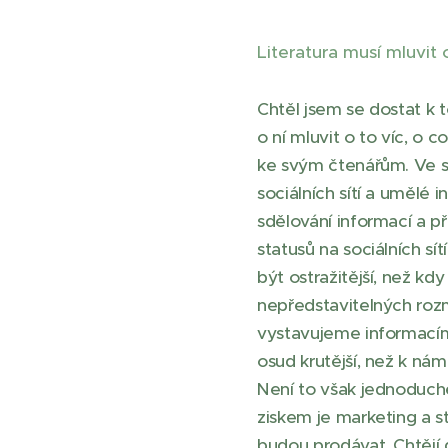
Literatura musí mluvit 
Chtěl jsem se dostat k 
o ní mluvit o to víc, o 
ke svým čtenářům. Ve s
sociálních sítí a umělé
sdělování informací a p
statusů na sociálních sí
být ostražitější, než kd
nepředstavitelných roz
vystavujeme informacím o 
osud krutější, než k nám
Není to však jednoduché.
ziskem je marketing a st
budou prodávat. Chtějí