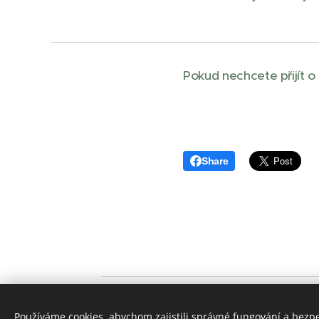
Pokud nechcete přijít o
Share
Používáme cookies, abychom zajistili správné fungování a bezp