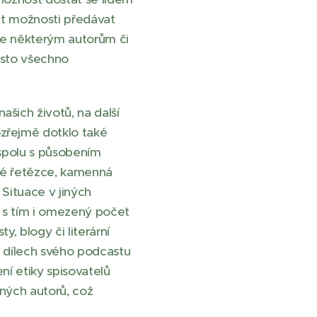
dát možnosti předávat
že některým autorům či
asto všechno
šich životů, na další
ozřejmě dotklo také
e spolu s působením
ské řetězce, kamenná
 Situace v jiných
a s tím i omezený počet
, blogy či literární
ch dílech svého podcastu
ní etiky spisovatelů
aných autorů, což