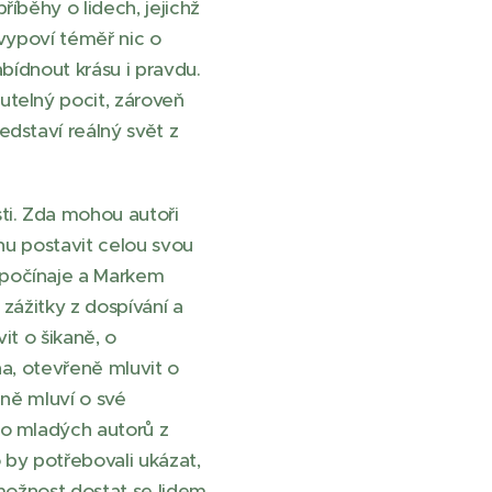
íběhy o lidech, jejichž
evypoví téměř nic o
bídnout krásu i pravdu.
utelný pocit, zároveň
dstaví reálný svět z
ti. Zda mohou autoři
ěhu postavit celou svou
 počínaje a Markem
 zážitky z dospívání a
it o šikaně, o
ha, otevřeně mluvit o
ině mluví o své
ho mladých autorů z
 by potřebovali ukázat,
 možnost dostat se lidem