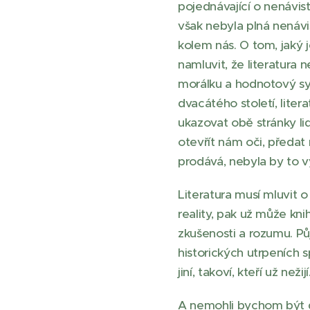
pojednávající o nenávis
však nebyla plná nenávis
kolem nás. O tom, jaký 
namluvit, že literatura
morálku a hodnotový sys
dvacátého století, lite
ukazovat obě stránky l
otevřít nám oči, předat
prodává, nebyla by to vý
Literatura musí mluvit 
reality, pak už může kni
zkušenosti a rozumu. Půj
historických utrpeních s
jiní, takoví, kteří už nežijí
A nemohli bychom být d