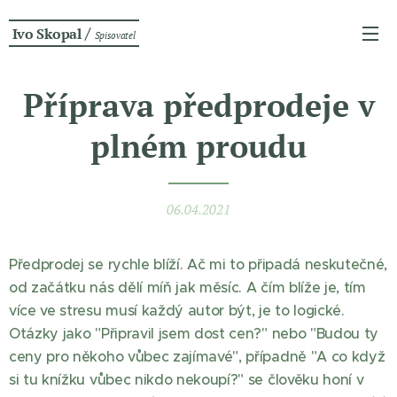
/
Ivo Skopal
Spisovatel
Příprava předprodeje v
plném proudu
06.04.2021
Předprodej se rychle blíží. Ač mi to připadá neskutečné,
od začátku nás dělí míň jak měsíc. A čím blíže je, tím
více ve stresu musí každý autor být, je to logické.
Otázky jako "Připravil jsem dost cen?" nebo "Budou ty
ceny pro někoho vůbec zajímavé", případně "A co když
si tu knížku vůbec nikdo nekoupí?" se člověku honí v