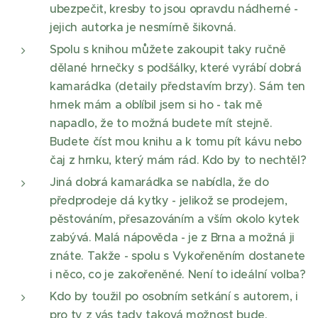
ubezpečit, kresby to jsou opravdu nádherné -
jejich autorka je nesmírně šikovná.
Spolu s knihou můžete zakoupit taky ručně
dělané hrnečky s podšálky, které vyrábí dobrá
kamarádka (detaily představím brzy). Sám ten
hrnek mám a oblíbil jsem si ho - tak mě
napadlo, že to možná budete mít stejně.
Budete číst mou knihu a k tomu pít kávu nebo
čaj z hrnku, který mám rád. Kdo by to nechtěl?
Jiná dobrá kamarádka se nabídla, že do
předprodeje dá kytky - jelikož se prodejem,
pěstováním, přesazováním a vším okolo kytek
zabývá. Malá nápověda - je z Brna a možná ji
znáte. Takže - spolu s Vykořeněním dostanete
i něco, co je zakořeněné. Není to ideální volba?
Kdo by toužil po osobním setkání s autorem, i
pro ty z vás tady taková možnost bude.