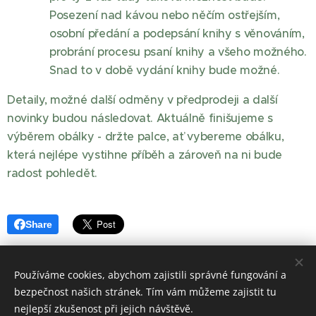
Posezení nad kávou nebo něčím ostřejším,
osobní předání a podepsání knihy s věnováním,
probrání procesu psaní knihy a všeho možného.
Snad to v době vydání knihy bude možné.
Detaily, možné další odměny v předprodeji a další
novinky budou následovat. Aktuálně finišujeme s
výběrem obálky - držte palce, ať vybereme obálku,
která nejlépe vystihne příběh a zároveň na ni bude
radost pohledět.
Share
Používáme cookies, abychom zajistili správné fungování a
bezpečnost našich stránek. Tím vám můžeme zajistit tu
nejlepší zkušenost při jejich návštěvě.