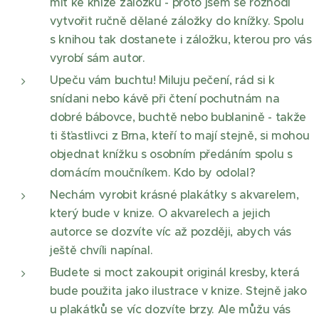
mít ke knize záložku - proto jsem se rozhodl
vytvořit ručně dělané záložky do knížky. Spolu
s knihou tak dostanete i záložku, kterou pro vás
vyrobí sám autor.
Upeču vám buchtu! Miluju pečení, rád si k
snídani nebo kávě při čtení pochutnám na
dobré bábovce, buchtě nebo bublanině - takže
ti šťastlivci z Brna, kteří to mají stejně, si mohou
objednat knížku s osobním předáním spolu s
domácím moučníkem. Kdo by odolal?
Nechám vyrobit krásné plakátky s akvarelem,
který bude v knize. O akvarelech a jejich
autorce se dozvíte víc až později, abych vás
ještě chvíli napínal.
Budete si moct zakoupit originál kresby, která
bude použita jako ilustrace v knize. Stejně jako
u plakátků se víc dozvíte brzy. Ale můžu vás