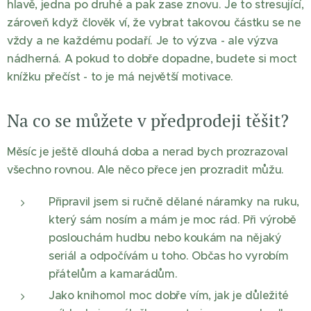
hlavě, jedna po druhé a pak zase znovu. Je to stresující,
zároveň když člověk ví, že vybrat takovou částku se ne
vždy a ne každému podaří. Je to výzva - ale výzva
nádherná. A pokud to dobře dopadne, budete si moct
knížku přečíst - to je má největší motivace.
Na co se můžete v předprodeji těšit?
Měsíc je ještě dlouhá doba a nerad bych prozrazoval
všechno rovnou. Ale něco přece jen prozradit můžu.
Připravil jsem si ručně dělané náramky na ruku,
který sám nosím a mám je moc rád. Při výrobě
poslouchám hudbu nebo koukám na nějaký
seriál a odpočívám u toho. Občas ho vyrobím
přátelům a kamarádům.
Jako knihomol moc dobře vím, jak je důležité